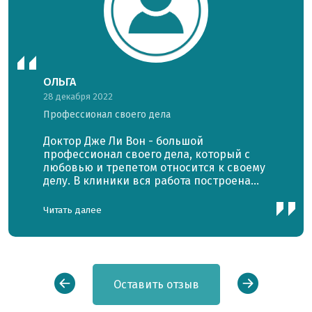
ОЛЬГА
28 декабря 2022
Профессионал своего дела
Доктор Дже Ли Вон - большой
профессионал своего дела, который с
любовью и трепетом относится к своему
делу. В клиники вся работа построена
очень четко, порядок во всем, персонал
исключительно приветливый и
Читать далее
доброжелательный. После вердиктов,
вынесенных другими врачами о
неизбежной инвалидности,
безысходности, доктор вселили надежду
и помог поверить в выздоровление.
Оставить отзыв
После первого курса уже почувствовала
первые ощутимые улучшения, смогла