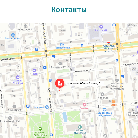
совершать небольшие вращательные
движения кистями рук. Хотя
Контакты
специалисты ревматологи и ортопеды
не дали ни единого шанса, сказали, что
суставов нет, остались только сросшиеся
фрагменты костей. Надо сказать, что
Дже Ли Вон тоже не обещал золотых гор,
но решил сделать все возможное. Я
очень ему благодарна, всем рекомендую.
Его Клиника- место, куда хочется
возвращаться и веришь, что все будет
хорошо! Огромное ему спасибо.