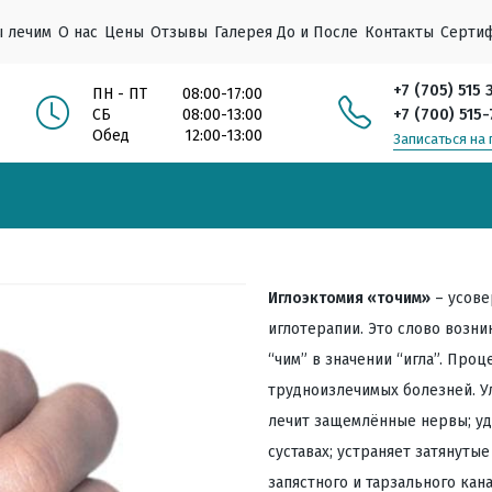
ы лечим
О нас
Цены
Отзывы
Галерея До и После
Контакты
Серти
анизма при COVID-19 и пневмонии
ллергические кожные высыпания
. Ухо, Горло, Нос, Глаза
ной и мочеполовой систем
и воротниковой зоны
рушения. Кожные заболевания
льной системы
Тепловая соляная вибро-массажная инфракрасная камера
Индивидуальное лечение «ХАН-ЯГ», «ПО-ЯГ»
Восточная нейро-микроволновая терапия
Ревматологи медицинского центра HANSOL
+7 (705) 515 
ПН - ПТ
08:00-17:00
+7 (700) 515
СБ
08:00-13:00
Обед
12:00-13:00
Записаться на
Иглоэктомия «точим»
– усове
иглотерапии. Это слово возни
“чим” в значении “игла”. Про
трудноизлечимых болезней. У
лечит защемлённые нервы; уд
суставах; устраняет затянут
запястного и тарзального ка